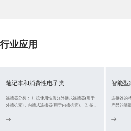
行业应用
笔记本和消费性电子类
智能型
连接器分类： 1. 按使用性质分外接式连接器(用于
连接器的特
外接机壳)﹑内接式连接器(用于内接机壳)。 2. 按加
产品的装配
工方式分压着式(Crimp Type)﹑压接式(I.D.C Type)
修 如果
又称刺破式﹑焊接式(Solder Type)﹑夹板式
更换失效元部件; 3.便于升级 
（straddle)、零插入式(Z.I.F Type)、插板式
接器时可