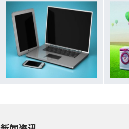
（DIP）、贴板式（SMT)。 3. 按使用方式分线对板
代替旧的;
连接器﹑板对板连接器﹑线对线连接器﹑插座﹑输
们在设计
入输出连接器。 4. 按结构分一般型连接器﹑耐湿防
时，有更
水型连接器﹑耐环
新闻资讯